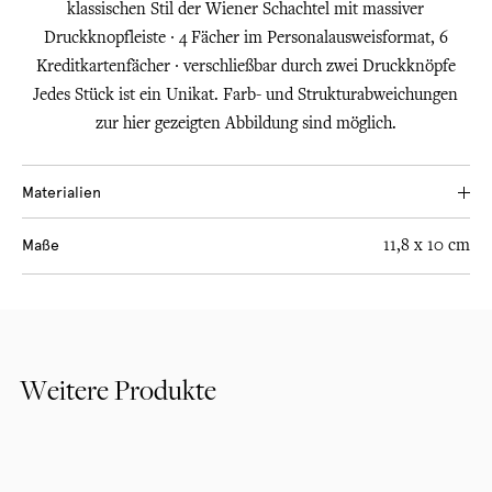
klassischen Stil der Wiener Schachtel mit massiver
Druckknopfleiste ∙ 4 Fächer im Personalausweisformat, 6
Kreditkartenfächer ∙ verschließbar durch zwei Druckknöpfe
Jedes Stück ist ein Unikat. Farb- und Strukturabweichungen
zur hier gezeigten Abbildung sind möglich.
Materialien
Süddeutsche Rindleder in Deutschland rein pflanzlich gegerbt,
Maße
11,8 x 10 cm
traditionelle Grubengerbung. Strapazierfähiges Köpergewebe.
Schloss und Druckknopf aus Deutschland
Weitere Produkte